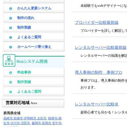
未経験でもwebデザイナーに
かんたん更新システム
制作の流れ
プロバイダー比較最前線
制作実績
プロバイダーを詳しく解説し
よくあるご質問
ホームページ乗り換え
レンタルサーバー比較最前線
レンタルサーバーの知識を解
導入事例の制作 事例プロ
料金事例
事例プロは、導入事例の制作
制作実績
おります。
よくあるご質問
営業対応地域
Area
レンタルサーバー比較＠
超初心者でも分かる！レンタ
群馬県全域
高崎市
,
前橋市
,
伊勢崎市
,
太田市
,
館林市
,
桐
生市
,
渋川市
,
沼田市
,
藤岡市
,
富岡市
,
安中市
,